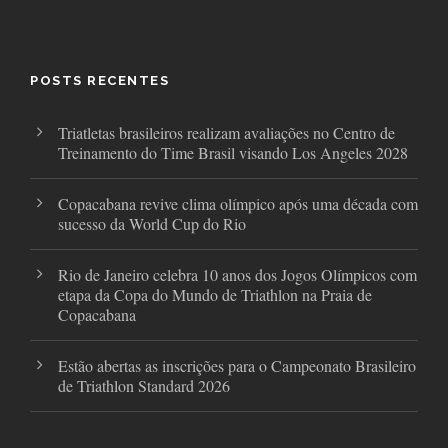
c
i
s
e
t
t
b
t
a
o
e
g
o
r
r
POSTS RECENTES
k
a
m
Triatletas brasileiros realizam avaliações no Centro de
Treinamento do Time Brasil visando Los Angeles 2028
Copacabana revive clima olímpico após uma década com
sucesso da World Cup do Rio
Rio de Janeiro celebra 10 anos dos Jogos Olímpicos com
etapa da Copa do Mundo de Triathlon na Praia de
Copacabana
Estão abertas as inscrições para o Campeonato Brasileiro
de Triathlon Standard 2026