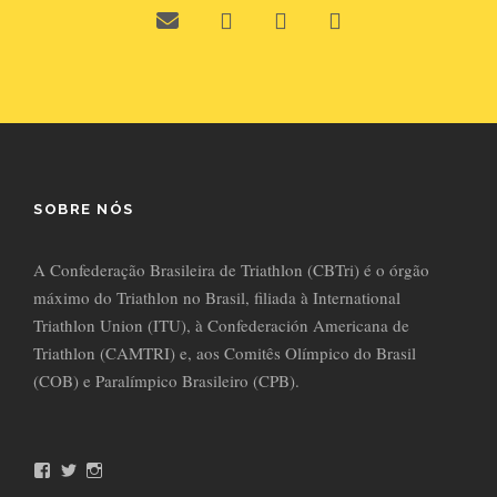
SOBRE NÓS
A Confederação Brasileira de Triathlon (CBTri) é o órgão
máximo do Triathlon no Brasil, filiada à International
Triathlon Union (ITU), à Confederación Americana de
Triathlon (CAMTRI) e, aos Comitês Olímpico do Brasil
(COB) e Paralímpico Brasileiro (CPB).
F
T
I
a
w
n