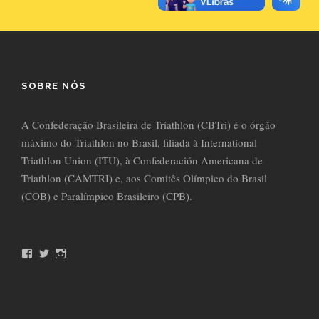
SOBRE NÓS
A Confederação Brasileira de Triathlon (CBTri) é o órgão
máximo do Triathlon no Brasil, filiada à International
Triathlon Union (ITU), à Confederación Americana de
Triathlon (CAMTRI) e, aos Comitês Olímpico do Brasil
(COB) e Paralímpico Brasileiro (CPB).
F
T
I
a
w
n
c
i
s
e
t
t
b
t
a
o
e
g