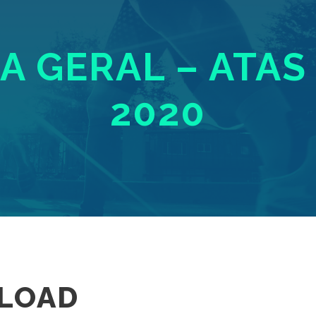
 GERAL – ATAS 
2020
LOAD