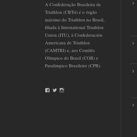
A Confederação Brasileira de
Triathlon (CBTri) é o órgão
máximo do Triathlon no Brasil,
filiada à International Triathlon
Union (ITU), à Confederación
Americana de Triathlon
(CAMTRI) e, aos Comitês
Olímpico do Brasil (COB) e
Paralímpico Brasileiro (CPB).
F
T
I
a
w
n
c
i
s
e
t
t
b
t
a
o
e
g
o
r
r
k
a
m