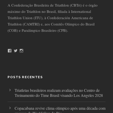
A Confederação Brasileira de Triathlon (CBTri) é o órgão
máximo do Triathlon no Brasil, filiada à International
Triathlon Union (ITU), à Confederación Americana de
Triathlon (CAMTRI) e, aos Comitês Olímpico do Brasil
(COB) e Paralímpico Brasileiro (CPB).
F
T
I
a
w
n
c
i
s
e
t
t
b
t
a
o
e
g
o
r
r
POSTS RECENTES
k
a
m
Triatletas brasileiros realizam avaliações no Centro de
Treinamento do Time Brasil visando Los Angeles 2028
Copacabana revive clima olímpico após uma década com