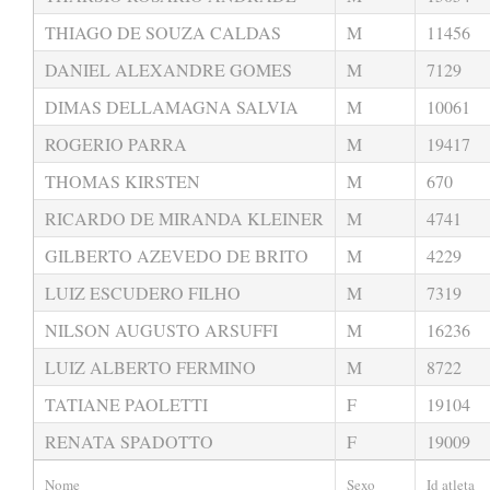
THIAGO DE SOUZA CALDAS
M
11456
DANIEL ALEXANDRE GOMES
M
7129
DIMAS DELLAMAGNA SALVIA
M
10061
ROGERIO PARRA
M
19417
THOMAS KIRSTEN
M
670
RICARDO DE MIRANDA KLEINER
M
4741
GILBERTO AZEVEDO DE BRITO
M
4229
LUIZ ESCUDERO FILHO
M
7319
NILSON AUGUSTO ARSUFFI
M
16236
LUIZ ALBERTO FERMINO
M
8722
TATIANE PAOLETTI
F
19104
RENATA SPADOTTO
F
19009