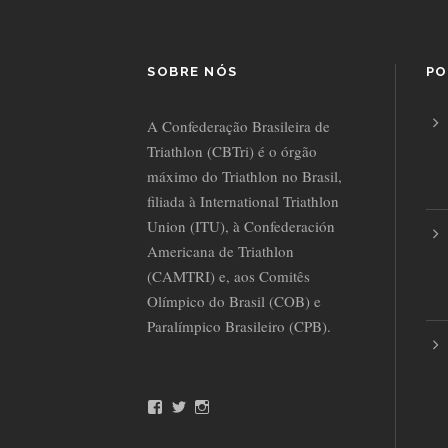
SOBRE NÓS
PO
A Confederação Brasileira de
Triathlon (CBTri) é o órgão
máximo do Triathlon no Brasil,
filiada à International Triathlon
Union (ITU), à Confederación
Americana de Triathlon
(CAMTRI) e, aos Comitês
Olímpico do Brasil (COB) e
Paralímpico Brasileiro (CPB).
F
T
I
a
w
n
c
i
s