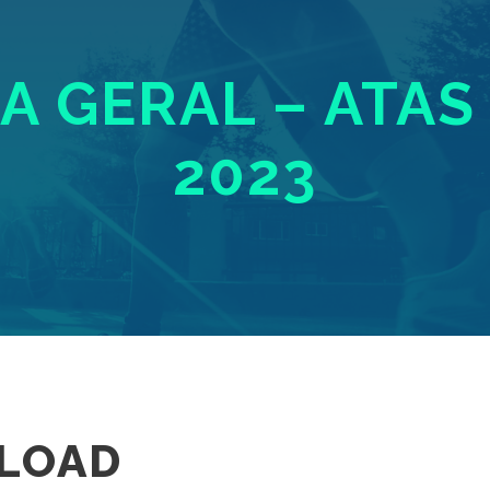
 GERAL – ATAS 
2023
LOAD