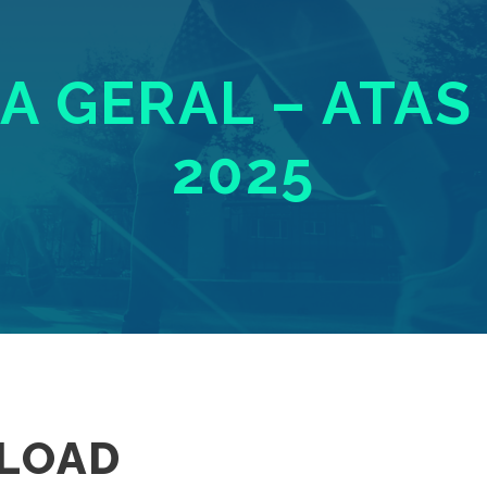
 GERAL – ATAS 
2025
LOAD