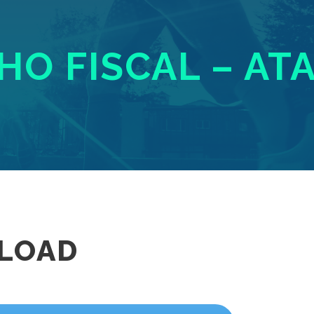
O FISCAL – ATA
LOAD