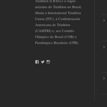
Triathlon (CBTri) é o órgão
máximo do Triathlon no Brasil,
filiada à International Triathlon
Union (ITU), à Confederación
Americana de Triathlon
(CAMTRI) e, aos Comitês
Olímpico do Brasil (COB) e
Paralímpico Brasileiro (CPB).
F
T
I
a
w
n
c
i
s
e
t
t
b
t
a
o
e
g
o
r
r
k
a
m