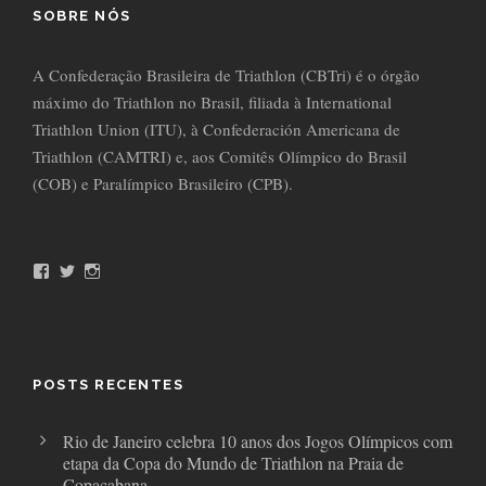
SOBRE NÓS
A Confederação Brasileira de Triathlon (CBTri) é o órgão
máximo do Triathlon no Brasil, filiada à International
Triathlon Union (ITU), à Confederación Americana de
Triathlon (CAMTRI) e, aos Comitês Olímpico do Brasil
(COB) e Paralímpico Brasileiro (CPB).
F
T
I
a
w
n
c
i
s
e
t
t
b
t
a
o
e
g
o
r
r
POSTS RECENTES
k
a
m
Rio de Janeiro celebra 10 anos dos Jogos Olímpicos com
etapa da Copa do Mundo de Triathlon na Praia de
Copacabana