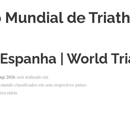
Mundial de Triath
Espanha | World Tri
up 2026
será realizado em
o mundo classificados em seus respectivos países
ixa etária.