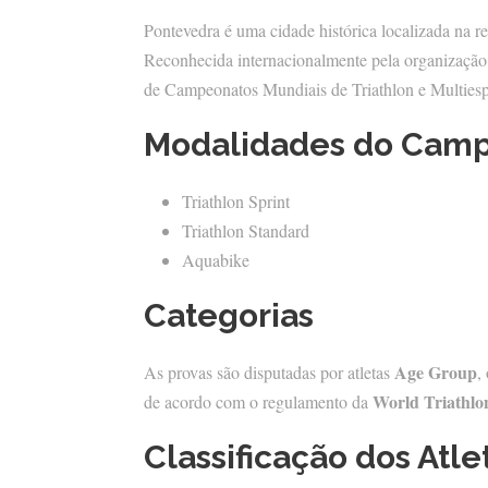
Pontevedra é uma cidade histórica localizada na r
Reconhecida internacionalmente pela organização d
de Campeonatos Mundiais de Triathlon e Multiesp
Modalidades do Cam
Triathlon Sprint
Triathlon Standard
Aquabike
Categorias
Age Group
As provas são disputadas por atletas
,
World Triathlo
de acordo com o regulamento da
Classificação dos Atle