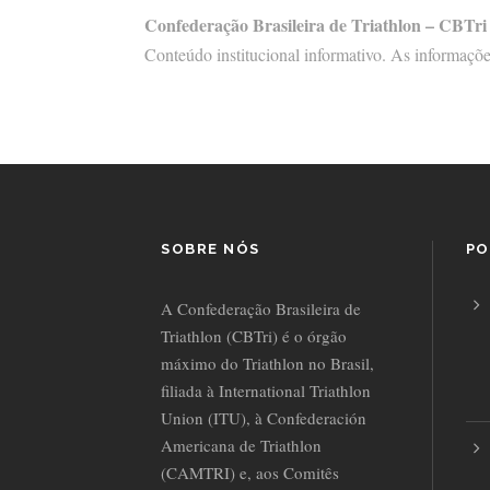
Confederação Brasileira de Triathlon – CBTri
Conteúdo institucional informativo. As informaçõe
SOBRE NÓS
PO
A Confederação Brasileira de
Triathlon (CBTri) é o órgão
máximo do Triathlon no Brasil,
filiada à International Triathlon
Union (ITU), à Confederación
Americana de Triathlon
(CAMTRI) e, aos Comitês