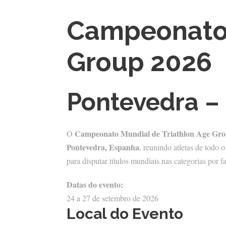
Campeonato 
Group 2026
Pontevedra – 
Campeonato Mundial de Triathlon Age Gro
O
Pontevedra, Espanha
, reunindo atletas de todo 
para disputar títulos mundiais nas categorias por fa
Datas do evento:
24 a 27 de setembro de 2026
Local do Evento