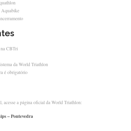
Aquathlon
e Aquabike
Encerramento
ntes
o na CBTri
sistema da World Triathlon
ra é obrigatório
, acesse a página oficial da World Triathlon:
ips – Pontevedra