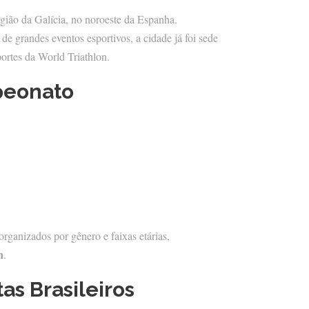
egião da Galícia, no noroeste da Espanha.
e grandes eventos esportivos, a cidade já foi sede
ortes da World Triathlon.
peonato
 organizados por gênero e faixas etárias,
n
.
tas Brasileiros