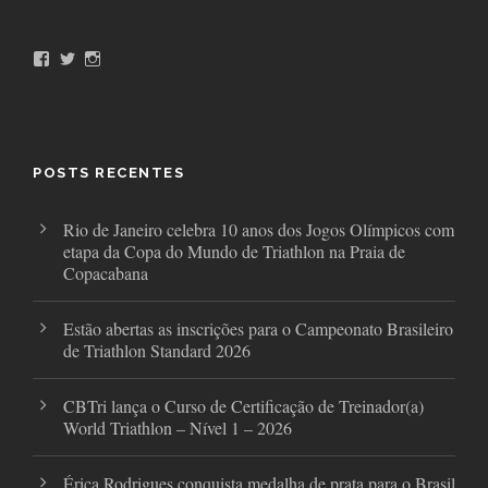
F
T
I
a
w
n
c
i
s
e
t
t
b
t
a
o
e
g
o
r
r
POSTS RECENTES
k
a
m
Rio de Janeiro celebra 10 anos dos Jogos Olímpicos com
etapa da Copa do Mundo de Triathlon na Praia de
Copacabana
Estão abertas as inscrições para o Campeonato Brasileiro
de Triathlon Standard 2026
CBTri lança o Curso de Certificação de Treinador(a)
World Triathlon – Nível 1 – 2026
Érica Rodrigues conquista medalha de prata para o Brasil