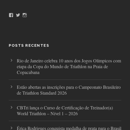
F
T
I
a
w
n
c
i
s
e
t
t
b
t
a
o
e
g
o
r
r
POSTS RECENTES
k
a
m
Rio de Janeiro celebra 10 anos dos Jogos Olímpicos com
etapa da Copa do Mundo de Triathlon na Praia de
Copacabana
Estão abertas as inscrições para o Campeonato Brasileiro
de Triathlon Standard 2026
CBTri lança o Curso de Certificação de Treinador(a)
World Triathlon – Nível 1 – 2026
Érica Rodrigues conquista medalha de prata para o Brasil