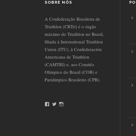
SOBRE NÓS
PO
A Confederação Brasileira de
Triathlon (CBTri) é o órgão
máximo do Triathlon no Brasil,
filiada à International Triathlon
Union (ITU), à Confederación
Americana de Triathlon
(CAMTRI) e, aos Comitês
Olímpico do Brasil (COB) e
Paralímpico Brasileiro (CPB).
F
T
I
a
w
n
c
i
s
e
t
t
b
t
a
o
e
g
o
r
r