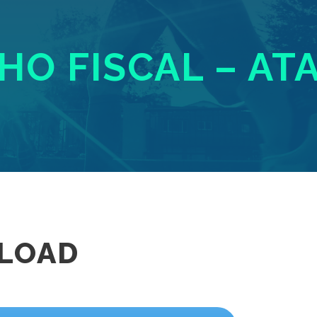
O FISCAL – ATA
LOAD