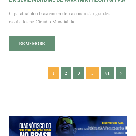
DA SÉRIE MUNDIAL DE PARATRIATHLON (WTPS)
O paratriathlon brasileiro voltou a conquistar grandes
resultados no Circuito Mundial da...
READ MORE
1
2
3
…
81