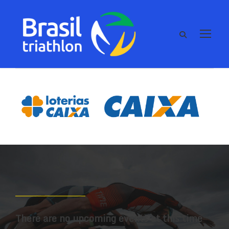
There are no upcoming events at this time