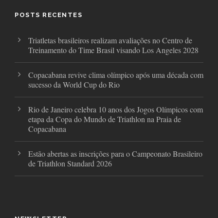
o
e
g
o
r
r
POSTS RECENTES
k
a
m
Triatletas brasileiros realizam avaliações no Centro de
Treinamento do Time Brasil visando Los Angeles 2028
Copacabana revive clima olímpico após uma década com
sucesso da World Cup do Rio
Rio de Janeiro celebra 10 anos dos Jogos Olímpicos com
etapa da Copa do Mundo de Triathlon na Praia de
Copacabana
Estão abertas as inscrições para o Campeonato Brasileiro
de Triathlon Standard 2026