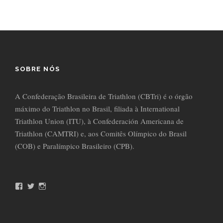
SOBRE NÓS
A Confederação Brasileira de Triathlon (CBTri) é o órgão
máximo do Triathlon no Brasil, filiada à International
Triathlon Union (ITU), à Confederación Americana de
Triathlon (CAMTRI) e, aos Comitês Olímpico do Brasil
(COB) e Paralímpico Brasileiro (CPB).
F
T
I
a
w
n
c
i
s
e
t
t
b
t
a