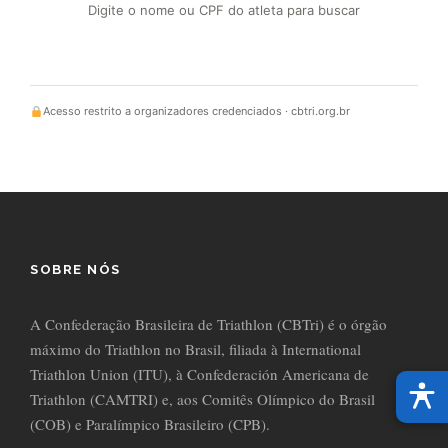
Digite o nome ou CPF do atleta para buscar
Acesso restrito a organizadores credenciados · cbtri.org.br
SOBRE NÓS
A Confederação Brasileira de Triathlon (CBTri) é o órgão
máximo do Triathlon no Brasil, filiada à International
Triathlon Union (ITU), à Confederación Americana de
Triathlon (CAMTRI) e, aos Comitês Olímpico do Brasil
(COB) e Paralímpico Brasileiro (CPB).