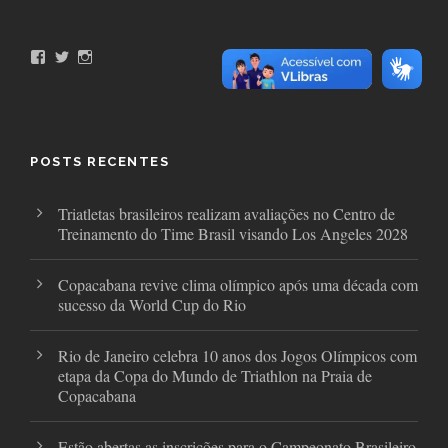
F
T
I
a
w
n
c
i
s
e
t
t
b
t
a
o
e
g
o
r
r
POSTS RECENTES
k
a
m
Triatletas brasileiros realizam avaliações no Centro de
Treinamento do Time Brasil visando Los Angeles 2028
Copacabana revive clima olímpico após uma década com
sucesso da World Cup do Rio
Rio de Janeiro celebra 10 anos dos Jogos Olímpicos com
etapa da Copa do Mundo de Triathlon na Praia de
Copacabana
Estão abertas as inscrições para o Campeonato Brasileiro