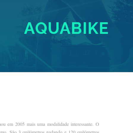
AQUABIKE
hou em 2005 mais uma modalidade interessante. O
smo. São 3 quilômetros nadando e 120 quilômetros