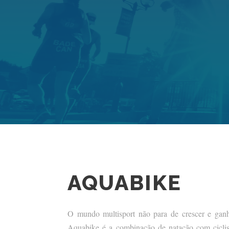
AQUABIKE
O mundo multisport não para de crescer e gan
Aquabike é a combinação de natação com cicli