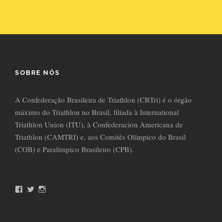
SOBRE NÓS
A Confederação Brasileira de Triathlon (CBTri) é o órgão
máximo do Triathlon no Brasil, filiada à International
Triathlon Union (ITU), à Confederación Americana de
Triathlon (CAMTRI) e, aos Comitês Olímpico do Brasil
(COB) e Paralímpico Brasileiro (CPB).
F
T
I
a
w
n
c
i
s
e
t
t
b
t
a