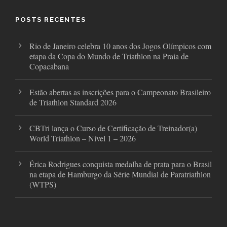
o
e
g
o
r
r
POSTS RECENTES
k
a
m
Rio de Janeiro celebra 10 anos dos Jogos Olímpicos com
etapa da Copa do Mundo de Triathlon na Praia de
Copacabana
Estão abertas as inscrições para o Campeonato Brasileiro
de Triathlon Standard 2026
CBTri lança o Curso de Certificação de Treinador(a)
World Triathlon – Nível 1 – 2026
Érica Rodrigues conquista medalha de prata para o Brasil
na etapa de Hamburgo da Série Mundial de Paratriathlon
(WTPS)