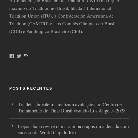
A Confederação Brasileira de Triathlon (CBTri) é o órgão
máximo do Triathlon no Brasil, filiada à International
Triathlon Union (ITU), à Confederación Americana de
Triathlon (CAMTRI) e, aos Comitês Olímpico do Brasil
(COB) e Paralímpico Brasileiro (CPB).
F
T
I
a
w
n
c
i
s
e
t
t
b
t
a
o
e
g
o
r
r
POSTS RECENTES
k
a
m
Triatletas brasileiros realizam avaliações no Centro de
Treinamento do Time Brasil visando Los Angeles 2028
Copacabana revive clima olímpico após uma década com
sucesso da World Cup do Rio