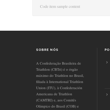
Code item sample content
SOBRE NÓS
PO
A Confederação Brasileira de
Triathlon (CBTri) é o órgão
máximo do Triathlon no Brasil,
filiada à International Triathlon
Union (ITU), à Confederación
Americana de Triathlon
(CAMTRI) e, aos Comitês
Olímpico do Brasil (COB) e