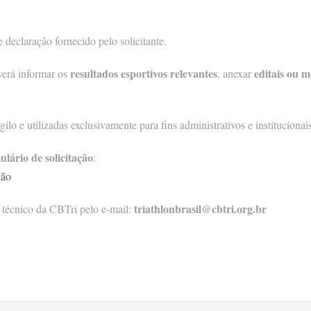
declaração fornecido pelo solicitante.
resultados esportivos relevantes
editais ou m
verá informar os
, anexar
lo e utilizadas exclusivamente para fins administrativos e institucionai
lário de solicitação
:
ção
triathlonbrasil@cbtri.org.br
 técnico da CBTri pelo e-mail: