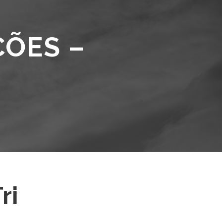
ÇÕES –
ri