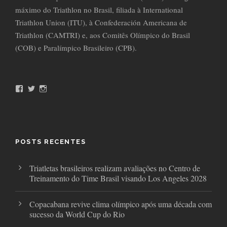
máximo do Triathlon no Brasil, filiada à International
Triathlon Union (ITU), à Confederación Americana de
Triathlon (CAMTRI) e, aos Comitês Olímpico do Brasil
(COB) e Paralímpico Brasileiro (CPB).
F
T
I
a
w
n
c
i
s
e
t
t
b
t
a
o
e
g
o
r
r
POSTS RECENTES
k
a
m
Triatletas brasileiros realizam avaliações no Centro de
Treinamento do Time Brasil visando Los Angeles 2028
Copacabana revive clima olímpico após uma década com
sucesso da World Cup do Rio