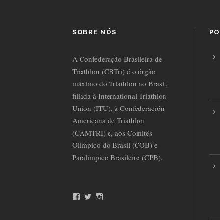
SOBRE NÓS
PO
A Confederação Brasileira de
Triathlon (CBTri) é o órgão
máximo do Triathlon no Brasil,
filiada à International Triathlon
Union (ITU), à Confederación
Americana de Triathlon
(CAMTRI) e, aos Comitês
Olímpico do Brasil (COB) e
Paralímpico Brasileiro (CPB).
F
T
I
a
w
n
c
i
s