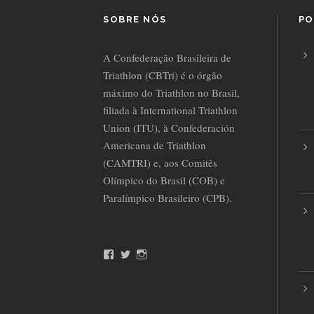
SOBRE NÓS
PO
A Confederação Brasileira de
Triathlon (CBTri) é o órgão
máximo do Triathlon no Brasil,
filiada à International Triathlon
Union (ITU), à Confederación
Americana de Triathlon
(CAMTRI) e, aos Comitês
Olímpico do Brasil (COB) e
Paralímpico Brasileiro (CPB).
F
T
I
a
w
n
c
i
s
e
t
t
b
t
a
o
e
g