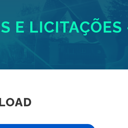
IS E LICITAÇÕES 
LOAD