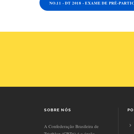
NO.11 - DT 2018 - EXAME DE PRÉ-PARTIC
SOBRE NÓS
PO
A Confederação Brasileira de
Triathlon (CBTri) é o órgão