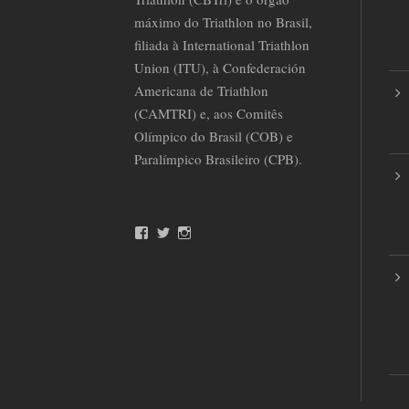
máximo do Triathlon no Brasil,
filiada à International Triathlon
Union (ITU), à Confederación
Americana de Triathlon
(CAMTRI) e, aos Comitês
Olímpico do Brasil (COB) e
Paralímpico Brasileiro (CPB).
F
T
I
a
w
n
c
i
s
e
t
t
b
t
a
o
e
g
o
r
r
k
a
m