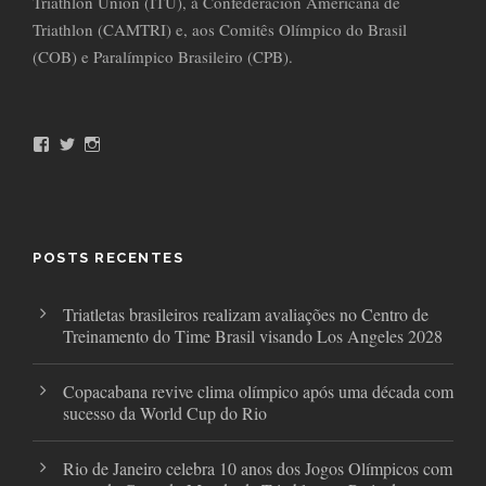
Triathlon Union (ITU), à Confederación Americana de
Triathlon (CAMTRI) e, aos Comitês Olímpico do Brasil
(COB) e Paralímpico Brasileiro (CPB).
F
T
I
a
w
n
c
i
s
e
t
t
b
t
a
o
e
g
o
r
r
POSTS RECENTES
k
a
m
Triatletas brasileiros realizam avaliações no Centro de
Treinamento do Time Brasil visando Los Angeles 2028
Copacabana revive clima olímpico após uma década com
sucesso da World Cup do Rio
Rio de Janeiro celebra 10 anos dos Jogos Olímpicos com