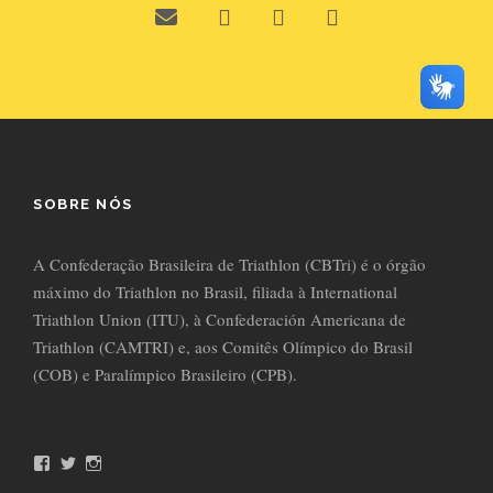
SOBRE NÓS
A Confederação Brasileira de Triathlon (CBTri) é o órgão
máximo do Triathlon no Brasil, filiada à International
Triathlon Union (ITU), à Confederación Americana de
Triathlon (CAMTRI) e, aos Comitês Olímpico do Brasil
(COB) e Paralímpico Brasileiro (CPB).
F
T
I
a
w
n