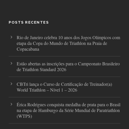
c
i
s
e
t
t
b
t
a
o
e
g
o
r
r
POSTS RECENTES
k
a
m
Rio de Janeiro celebra 10 anos dos Jogos Olímpicos com
etapa da Copa do Mundo de Triathlon na Praia de
Copacabana
Estão abertas as inscrições para o Campeonato Brasileiro
de Triathlon Standard 2026
CBTri lança o Curso de Certificação de Treinador(a)
World Triathlon – Nível 1 – 2026
Érica Rodrigues conquista medalha de prata para o Brasil
na etapa de Hamburgo da Série Mundial de Paratriathlon
(WTPS)