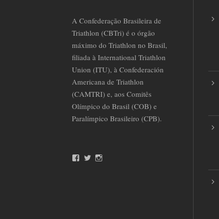
A Confederação Brasileira de
Triathlon (CBTri) é o órgão
máximo do Triathlon no Brasil,
filiada à International Triathlon
Union (ITU), à Confederación
Americana de Triathlon
(CAMTRI) e, aos Comitês
Olímpico do Brasil (COB) e
Paralímpico Brasileiro (CPB).
F
T
I
a
w
n
c
i
s
e
t
t
b
t
a
o
e
g
o
r
r
k
a