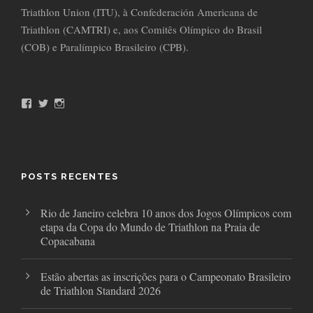
Triathlon Union (ITU), à Confederación Americana de
Triathlon (CAMTRI) e, aos Comitês Olímpico do Brasil
(COB) e Paralímpico Brasileiro (CPB).
F
T
I
a
w
n
c
i
s
e
t
t
b
t
a
o
e
g
o
r
r
POSTS RECENTES
k
a
m
Rio de Janeiro celebra 10 anos dos Jogos Olímpicos com
etapa da Copa do Mundo de Triathlon na Praia de
Copacabana
Estão abertas as inscrições para o Campeonato Brasileiro
de Triathlon Standard 2026