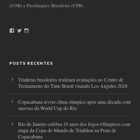
(COB) e Paralímpico Brasileiro (CPB).
F
T
I
a
w
n
c
i
s
e
t
t
b
t
a
o
e
g
o
r
r
POSTS RECENTES
k
a
m
Triatletas brasileiros realizam avaliações no Centro de
Treinamento do Time Brasil visando Los Angeles 2028
Copacabana revive clima olímpico após uma década com
sucesso da World Cup do Rio
Rio de Janeiro celebra 10 anos dos Jogos Olímpicos com
etapa da Copa do Mundo de Triathlon na Praia de
Copacabana