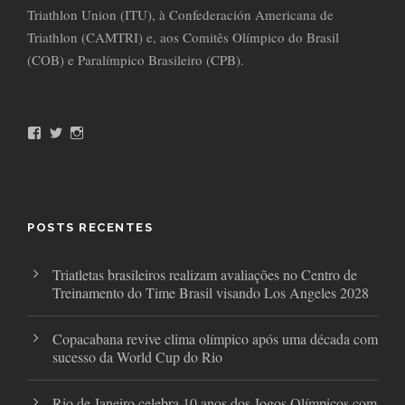
Triathlon Union (ITU), à Confederación Americana de
Triathlon (CAMTRI) e, aos Comitês Olímpico do Brasil
(COB) e Paralímpico Brasileiro (CPB).
F
T
I
a
w
n
c
i
s
e
t
t
b
t
a
o
e
g
o
r
r
POSTS RECENTES
k
a
m
Triatletas brasileiros realizam avaliações no Centro de
Treinamento do Time Brasil visando Los Angeles 2028
Copacabana revive clima olímpico após uma década com
sucesso da World Cup do Rio
Rio de Janeiro celebra 10 anos dos Jogos Olímpicos com