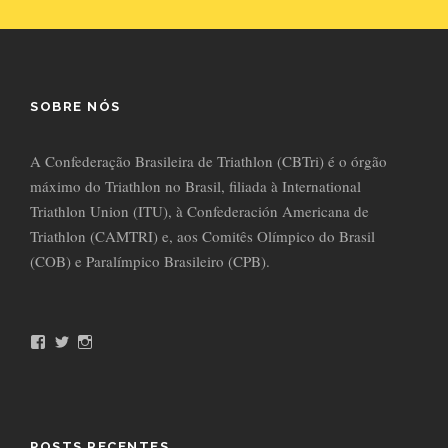
SOBRE NÓS
A Confederação Brasileira de Triathlon (CBTri) é o órgão
máximo do Triathlon no Brasil, filiada à International
Triathlon Union (ITU), à Confederación Americana de
Triathlon (CAMTRI) e, aos Comitês Olímpico do Brasil
(COB) e Paralímpico Brasileiro (CPB).
F
T
I
a
w
n
c
i
s
e
t
t
b
t
a
o
e
g
o
r
r
POSTS RECENTES