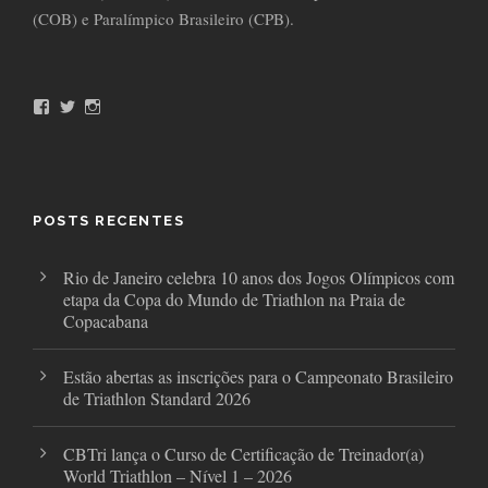
(COB) e Paralímpico Brasileiro (CPB).
F
T
I
a
w
n
c
i
s
e
t
t
b
t
a
o
e
g
o
r
r
POSTS RECENTES
k
a
m
Rio de Janeiro celebra 10 anos dos Jogos Olímpicos com
etapa da Copa do Mundo de Triathlon na Praia de
Copacabana
Estão abertas as inscrições para o Campeonato Brasileiro
de Triathlon Standard 2026
CBTri lança o Curso de Certificação de Treinador(a)
World Triathlon – Nível 1 – 2026