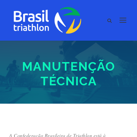
MANUTENÇÃO
TÉCNICA
A Confederação Brasileira de Triathlon está à