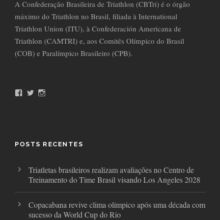
A Confederação Brasileira de Triathlon (CBTri) é o órgão
máximo do Triathlon no Brasil, filiada à International
Triathlon Union (ITU), à Confederación Americana de
Triathlon (CAMTRI) e, aos Comitês Olímpico do Brasil
(COB) e Paralímpico Brasileiro (CPB).
F
T
I
a
w
n
c
i
s
e
t
t
b
t
a
o
e
g
o
r
r
POSTS RECENTES
k
a
m
Triatletas brasileiros realizam avaliações no Centro de
Treinamento do Time Brasil visando Los Angeles 2028
Copacabana revive clima olímpico após uma década com
sucesso da World Cup do Rio