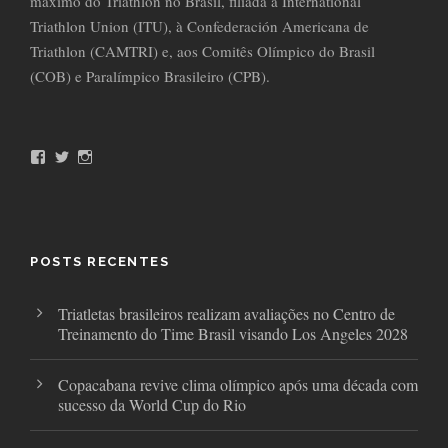
máximo do Triathlon no Brasil, filiada à International
Triathlon Union (ITU), à Confederación Americana de
Triathlon (CAMTRI) e, aos Comitês Olímpico do Brasil
(COB) e Paralímpico Brasileiro (CPB).
F
T
I
a
w
n
c
i
s
e
t
t
b
t
a
o
e
g
o
r
r
POSTS RECENTES
k
a
m
Triatletas brasileiros realizam avaliações no Centro de
Treinamento do Time Brasil visando Los Angeles 2028
Copacabana revive clima olímpico após uma década com
sucesso da World Cup do Rio