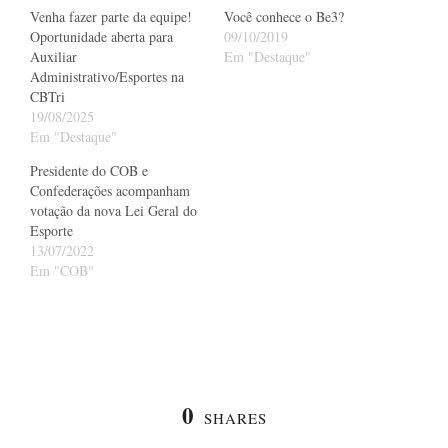
Venha fazer parte da equipe!
Você conhece o Be3?
Oportunidade aberta para
09/10/2019
Auxiliar
Em "Destaque"
Administrativo/Esportes na
CBTri
19/08/2025
Em "Destaque"
Presidente do COB e
Confederações acompanham
votação da nova Lei Geral do
Esporte
13/07/2022
Em "COB"
0
SHARES