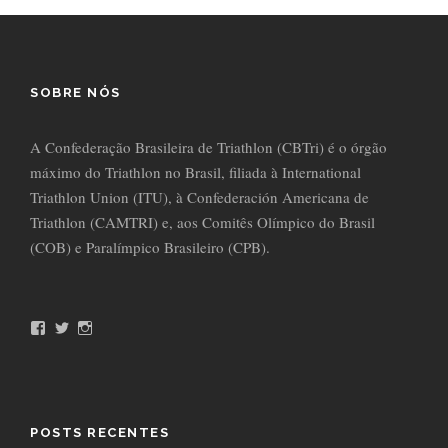
SOBRE NÓS
A Confederação Brasileira de Triathlon (CBTri) é o órgão
máximo do Triathlon no Brasil, filiada à International
Triathlon Union (ITU), à Confederación Americana de
Triathlon (CAMTRI) e, aos Comitês Olímpico do Brasil
(COB) e Paralímpico Brasileiro (CPB).
F
T
I
a
w
n
c
i
s
e
t
t
b
t
a
o
e
g
o
r
r
POSTS RECENTES
k
a