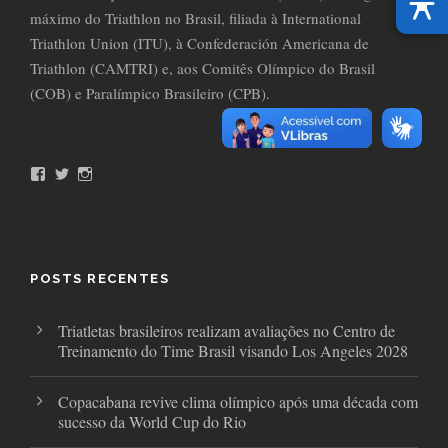
máximo do Triathlon no Brasil, filiada à International
Triathlon Union (ITU), à Confederación Americana de
Triathlon (CAMTRI) e, aos Comitês Olímpico do Brasil
(COB) e Paralímpico Brasileiro (CPB).
F
T
I
a
w
n
c
i
s
e
t
t
b
t
a
o
e
g
o
r
r
POSTS RECENTES
k
a
m
Triatletas brasileiros realizam avaliações no Centro de
Treinamento do Time Brasil visando Los Angeles 2028
Copacabana revive clima olímpico após uma década com
sucesso da World Cup do Rio