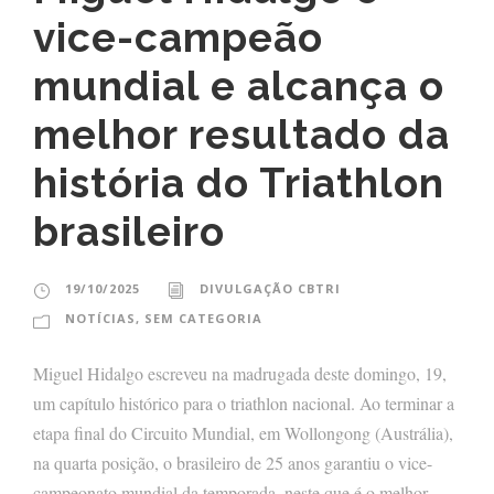
vice-campeão
mundial e alcança o
melhor resultado da
história do Triathlon
brasileiro
19/10/2025
DIVULGAÇÃO CBTRI
NOTÍCIAS
,
SEM CATEGORIA
Miguel Hidalgo escreveu na madrugada deste domingo, 19,
um capítulo histórico para o triathlon nacional. Ao terminar a
etapa final do Circuito Mundial, em Wollongong (Austrália),
na quarta posição, o brasileiro de 25 anos garantiu o vice-
campeonato mundial da temporada, neste que é o melhor