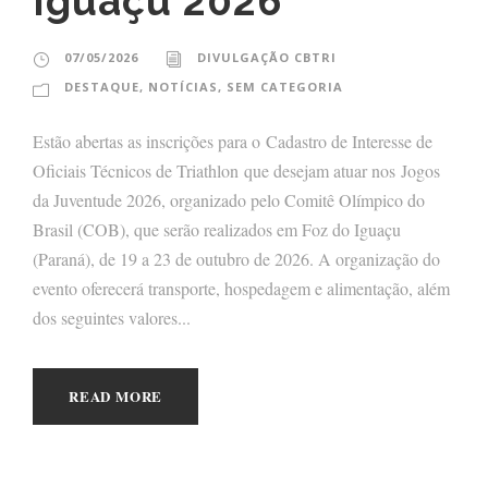
Iguaçu 2026
07/05/2026
DIVULGAÇÃO CBTRI
DESTAQUE
,
NOTÍCIAS
,
SEM CATEGORIA
Estão abertas as inscrições para o Cadastro de Interesse de
Oficiais Técnicos de Triathlon que desejam atuar nos Jogos
da Juventude 2026, organizado pelo Comitê Olímpico do
Brasil (COB), que serão realizados em Foz do Iguaçu
(Paraná), de 19 a 23 de outubro de 2026. A organização do
evento oferecerá transporte, hospedagem e alimentação, além
dos seguintes valores...
READ MORE