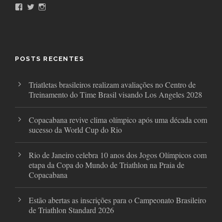
F
T
I
a
w
n
c
i
s
e
t
t
b
t
a
o
e
g
o
r
r
POSTS RECENTES
k
a
m
Triatletas brasileiros realizam avaliações no Centro de
Treinamento do Time Brasil visando Los Angeles 2028
Copacabana revive clima olímpico após uma década com
sucesso da World Cup do Rio
Rio de Janeiro celebra 10 anos dos Jogos Olímpicos com
etapa da Copa do Mundo de Triathlon na Praia de
Copacabana
Estão abertas as inscrições para o Campeonato Brasileiro
de Triathlon Standard 2026