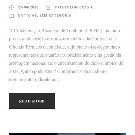
23/04/2026
TRIATHLON BRASIL
NOTÍCIAS
,
SEM CATEGORIA
A Confederação Brasileira de Triathlon (CBTRI) iniciou o
processo de eleição dos novos membros da Comissão de
Oficiais Técnicos da entidade, cujo pleito visa eleger cinco
representantes que atuarão no fortalecimento e na gestão da
arbitragem nacional até o encerramento do ciclo olímpico de
2028. Quem pode votar? Conforme estabelecido no
regulamento, o direito ao...
READ MORE