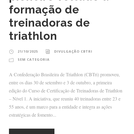
formação de
treinadoras de
triathlon
21/10/2025
DIVULGAÇÃO CBTRI
SEM CATEGORIA
A Confederação Brasileira de Triathlon (CBTri) promoveu,
entre os dias 30 de setembro e 3 de outubro, a primeira
edição do Curso de Certificação de Treinadoras de Triathlon
– Nível 1. A iniciativa, que reuniu 40 treinadoras entre 23 e
55 anos, é um marco para a entidade e integra as ações
estratégicas de fomento...