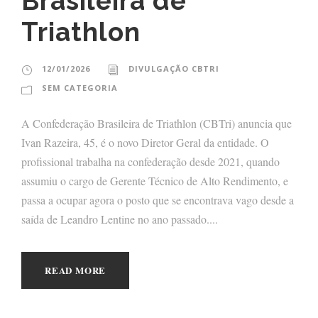
Brasileira de
Triathlon
12/01/2026
DIVULGAÇÃO CBTRI
SEM CATEGORIA
A Confederação Brasileira de Triathlon (CBTri) anuncia que
Ivan Razeira, 45, é o novo Diretor Geral da entidade. O
profissional trabalha na confederação desde 2021, quando
assumiu o cargo de Gerente Técnico de Alto Rendimento, e
passa a ocupar agora o posto que se encontrava vago desde a
saída de Leandro Lentine no ano passado....
READ MORE