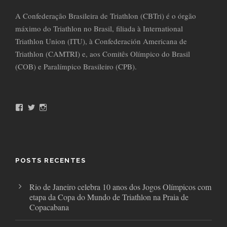
A Confederação Brasileira de Triathlon (CBTri) é o órgão
máximo do Triathlon no Brasil, filiada à International
Triathlon Union (ITU), à Confederación Americana de
Triathlon (CAMTRI) e, aos Comitês Olímpico do Brasil
(COB) e Paralímpico Brasileiro (CPB).
F
T
I
a
w
n
c
i
s
e
t
t
b
t
a
o
e
g
o
r
r
POSTS RECENTES
k
a
m
Rio de Janeiro celebra 10 anos dos Jogos Olímpicos com
etapa da Copa do Mundo de Triathlon na Praia de
Copacabana