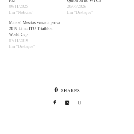
Paz
Quiberon do WTCS
09/11/2025
20/06/2026
Em "Notícias"
Em "Destaque"
Manoel Messias vence a prova
2019 Lima ITU Triathlon
World Cup
07/11/2019
Em "Destaque"
0
SHARES