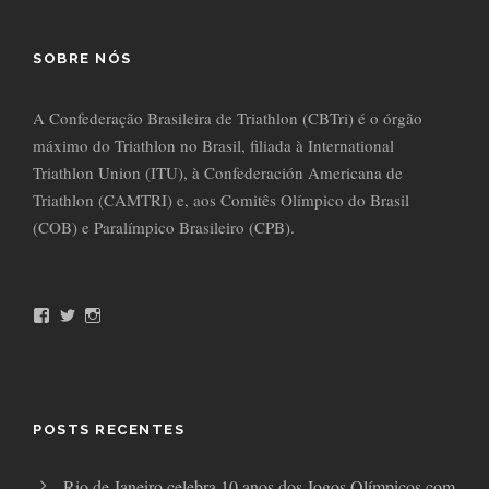
SOBRE NÓS
A Confederação Brasileira de Triathlon (CBTri) é o órgão
máximo do Triathlon no Brasil, filiada à International
Triathlon Union (ITU), à Confederación Americana de
Triathlon (CAMTRI) e, aos Comitês Olímpico do Brasil
(COB) e Paralímpico Brasileiro (CPB).
F
T
I
a
w
n
c
i
s
e
t
t
b
t
a
o
e
g
o
r
r
POSTS RECENTES
k
a
m
Rio de Janeiro celebra 10 anos dos Jogos Olímpicos com