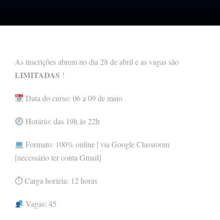
As inscrições abrem no dia 28 de abril e as vagas são
LIMITADAS
!
Data do curso: 06 a 09 de maio
Horário: das 19h às 22h
Formato: 100% online | via Google Classroom
[necessário ter conta Gmail]
⏱ Carga horária: 12 horas
Vagas: 45