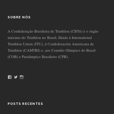
SOBRE NÓS
A Confederação Brasileira de Triathlon (CBTri) é o órgão
máximo do Triathlon no Brasil, filiada à International
Triathlon Union (ITU), à Confederación Americana de
Triathlon (CAMTRI) e, aos Comitês Olímpico do Brasil
(COB) e Paralímpico Brasileiro (CPB).
F
T
I
a
w
n
c
i
s
e
t
t
b
t
a
o
e
g
o
r
r
POSTS RECENTES
k
a
m