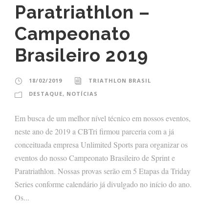
Paratriathlon –
Campeonato
Brasileiro 2019
18/02/2019
TRIATHLON BRASIL
DESTAQUE
,
NOTÍCIAS
Em busca de um melhor nível técnico em nossos eventos,
neste ano de 2019 a CBTri firmou parceria com a já
conceituada empresa Unlimited Sports para organizar os
eventos do nosso Campeonato Brasileiro de Sprint e
Paratriathlon. Nossas provas serão em 5 Etapas da Triday
Series conforme calendário já divulgado no início do ano.
Os...