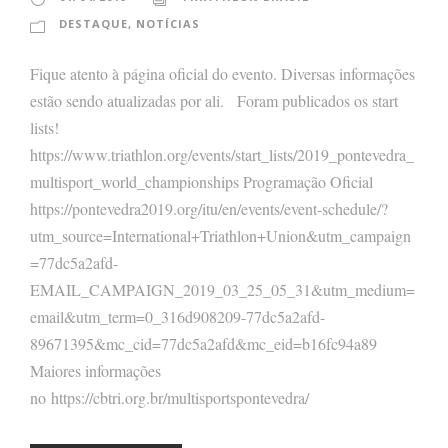
DESTAQUE
,
NOTÍCIAS
Fique atento à página oficial do evento. Diversas informações
estão sendo atualizadas por ali. Foram publicados os start
lists!
https://www.triathlon.org/events/start_lists/2019_pontevedra_
multisport_world_championships Programação Oficial
https://pontevedra2019.org/itu/en/events/event-schedule/?
utm_source=International+Triathlon+Union&utm_campaign
=77dc5a2afd-
EMAIL_CAMPAIGN_2019_03_25_05_31&utm_medium=
email&utm_term=0_316d908209-77dc5a2afd-
89671395&mc_cid=77dc5a2afd&mc_eid=b16fc94a89
Maiores informações
no https://cbtri.org.br/multisportspontevedra/