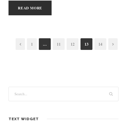
READ MORE
1
…
11
12
13
14
TEXT WIDGET