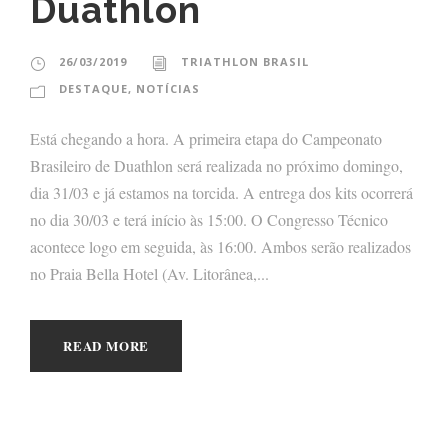
Duathlon
26/03/2019
TRIATHLON BRASIL
DESTAQUE
,
NOTÍCIAS
Está chegando a hora. A primeira etapa do Campeonato
Brasileiro de Duathlon será realizada no próximo domingo,
dia 31/03 e já estamos na torcida. A entrega dos kits ocorrerá
no dia 30/03 e terá início às 15:00. O Congresso Técnico
acontece logo em seguida, às 16:00. Ambos serão realizados
no Praia Bella Hotel (Av. Litorânea,...
READ MORE