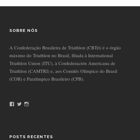
SOBRE NÓS
A Confederação Brasileira de Triathlon (CBTri) é o órgão
máximo do Triathlon no Brasil, filiada à International
Triathlon Union (ITU), à Confederación Americana de
Triathlon (CAMTRI) e, aos Comitês Olímpico do Brasil
(COB) e Paralímpico Brasileiro (CPB).
F
T
I
a
w
n
c
i
s
e
t
t
b
t
a
o
e
g
o
r
r
POSTS RECENTES
k
a