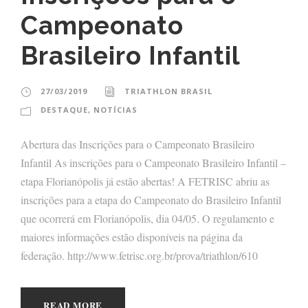
Campeonato
Brasileiro Infantil
27/03/2019
TRIATHLON BRASIL
DESTAQUE
,
NOTÍCIAS
Abertura das Inscrições para o Campeonato Brasileiro
Infantil As inscrições para o Campeonato Brasileiro Infantil –
etapa Florianópolis já estão abertas! A FETRISC abriu as
inscrições para a etapa do Campeonato do Brasileiro Infantil
que ocorrerá em Florianópolis, dia 04/05. O regulamento e
maiores informações estão disponíveis na página da
federação. http://www.fetrisc.org.br/prova/triathlon/610
READ MORE