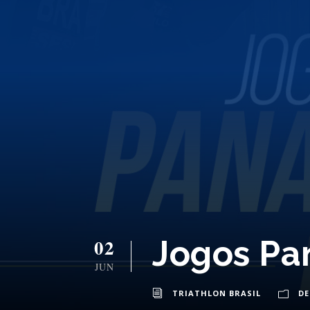
Jogos Pa
02
JUN
TRIATHLON BRASIL
D