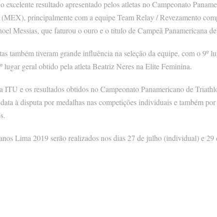
s o excelente resultado apresentado pelos atletas no Campeonato Paname
y (MEX), principalmente com a equipe Team Relay / Revezamento compos
noel Messias, que faturou o ouro e o título de Campeã Panamericana d
etas também tiveram grande influência na seleção da equipe, com o 9º lu
 lugar geral obtido pela atleta Beatriz Neres na Elite Feminina.
ITU e os resultados obtidos no Campeonato Panamericano de Triathlo
data à disputa por medalhas nas competições individuais e também por
s.
nos Lima 2019 serão realizados nos dias 27 de julho (individual) e 29