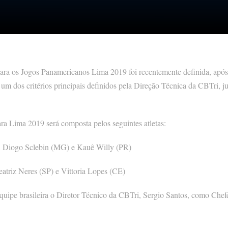
para os Jogos Panamericanos Lima 2019 foi recentemente definida, apó
um dos critérios principais definidos pela Direção Técnica da CBTri, j
para Lima 2019 será composta pelos seguintes atletas:
, Diogo Sclebin (MG) e Kauê Willy (PR)
eatriz Neres (SP) e Vittoria Lopes (CE)
 equipe brasileira o Diretor Técnico da CBTri, Sergio Santos, como Che