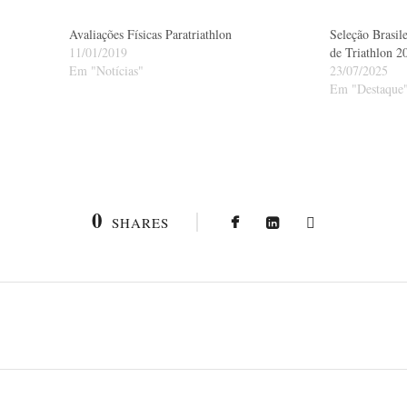
Avaliações Físicas Paratriathlon
Seleção Brasil
11/01/2019
de Triathlon 
Em "Notícias"
23/07/2025
Em "Destaque
0
SHARES