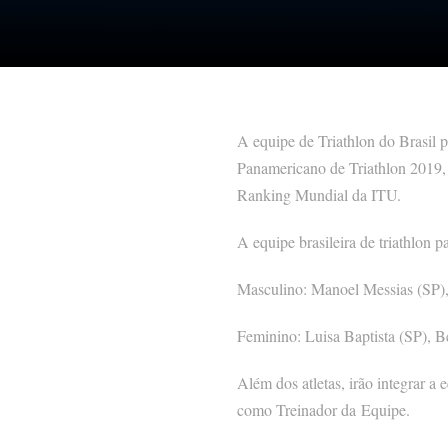
A equipe de Triathlon do Brasil 
Panamericano de Triathlon 2019, 
Ranking Mundial da ITU.
A equipe brasileira de triathlon 
Masculino: Manoel Messias (SP)
Feminino: Luisa Baptista (SP), B
Além dos atletas, irão integrar a
como Treinador da Equipe.