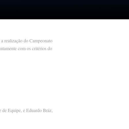
s a realização do Campeonato
untamente com os critérios do
fe de Equipe, e Eduardo Bráz,