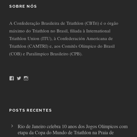
SOBRE NÓS
A Confederação Brasileira de Triathlon (CBTri) é o órgão
máximo do Triathlon no Brasil, filiada à International
Triathlon Union (ITU), à Confederación Americana de
Triathlon (CAMTRI) e, aos Comitês Olímpico do Brasil
(COB) e Paralímpico Brasileiro (CPB).
F
T
I
a
w
n
c
i
s
e
t
t
b
t
a
o
e
g
o
r
r
POSTS RECENTES
k
a
m
Rio de Janeiro celebra 10 anos dos Jogos Olímpicos com
etapa da Copa do Mundo de Triathlon na Praia de