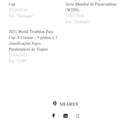
Cup
Série Mundial de Paratriathlon
25/10/2019
(WTPS)
Em "Destaque"
12/07/2026
Em "Destaque"
2021 World Triathlon Para
Cup A Coruna – 3 pódios e 2
classificações Jogos
Paralímpicos de Tóquio
21/06/2021
Em "COB"
0
SHARES