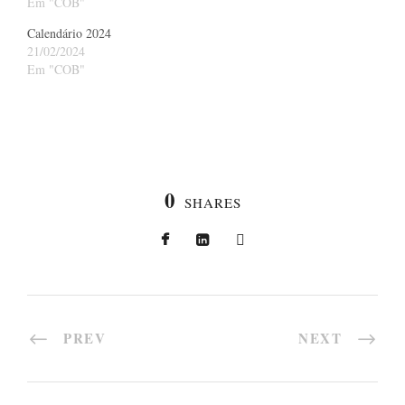
Em "COB"
Calendário 2024
21/02/2024
Em "COB"
0
SHARES
PREV
NEXT