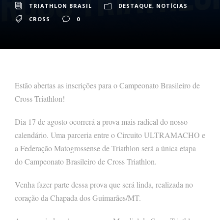
TRIATHLON BRASIL
DESTAQUE
,
NOTÍCIAS
CROSS
0
Estão abertas as inscrições para o Campeonato Brasileiro de
Cross Triathlon!
Dia 17 de agosto ocorrerá a prova mais radical do nosso
calendário. Uma parceria entre o Circuito ULTRAMACHO e
a Federação Matogrossense de Triathlon será a única etapa
do Campeonato Brasileiro de Cross Triathlon.
Venha fazer parte dessa prova que será linda, realizada no
coração da Chapada dos Guimarães/MT.