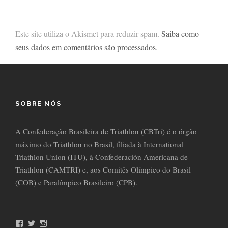
Este site utiliza o Akismet para reduzir spam.
Saiba como
seus dados em comentários são processados
.
SOBRE NÓS
A Confederação Brasileira de Triathlon (CBTri) é o órgão
máximo do Triathlon no Brasil, filiada à International
Triathlon Union (ITU), à Confederación Americana de
Triathlon (CAMTRI) e, aos Comitês Olímpico do Brasil
(COB) e Paralímpico Brasileiro (CPB).
F
T
I