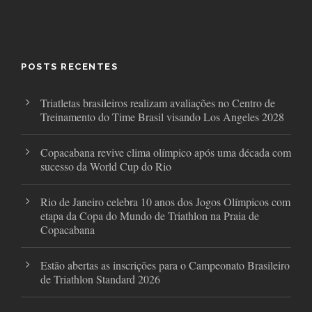
a
w
n
c
i
s
e
t
t
b
t
a
o
e
g
o
r
r
POSTS RECENTES
k
a
m
Triatletas brasileiros realizam avaliações no Centro de
Treinamento do Time Brasil visando Los Angeles 2028
Copacabana revive clima olímpico após uma década com
sucesso da World Cup do Rio
Rio de Janeiro celebra 10 anos dos Jogos Olímpicos com
etapa da Copa do Mundo de Triathlon na Praia de
Copacabana
Estão abertas as inscrições para o Campeonato Brasileiro
de Triathlon Standard 2026