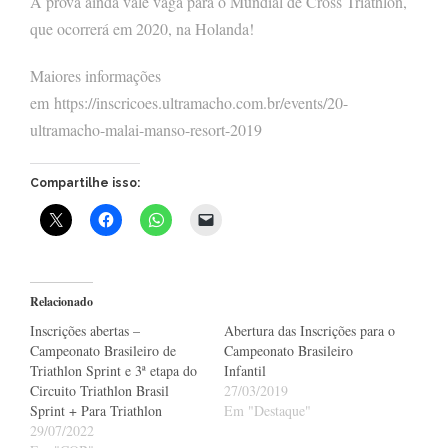
A prova ainda vale vaga para o Mundial de Cross Triathlon,
que ocorrerá em 2020, na Holanda!
Maiores informações
em https://inscricoes.ultramacho.com.br/events/20-
ultramacho-malai-manso-resort-2019
Compartilhe isso:
Relacionado
Inscrições abertas –
Abertura das Inscrições para o
Campeonato Brasileiro de
Campeonato Brasileiro
Triathlon Sprint e 3ª etapa do
Infantil
Circuito Triathlon Brasil
27/03/2019
Sprint + Para Triathlon
Em "Destaque"
29/07/2022