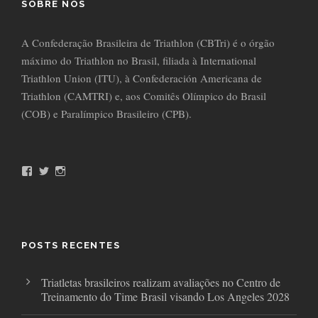
SOBRE NÓS
A Confederação Brasileira de Triathlon (CBTri) é o órgão
máximo do Triathlon no Brasil, filiada à International
Triathlon Union (ITU), à Confederación Americana de
Triathlon (CAMTRI) e, aos Comitês Olímpico do Brasil
(COB) e Paralímpico Brasileiro (CPB).
F
T
I
a
w
n
c
i
s
e
t
t
b
t
a
o
e
g
o
r
r
POSTS RECENTES
k
a
m
Triatletas brasileiros realizam avaliações no Centro de
Treinamento do Time Brasil visando Los Angeles 2028