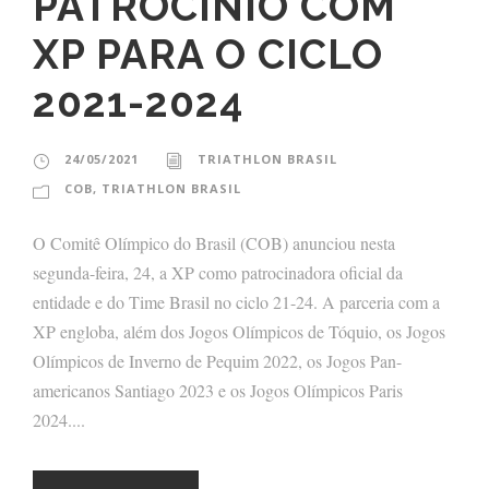
PATROCÍNIO COM
XP PARA O CICLO
2021-2024
24/05/2021
TRIATHLON BRASIL
COB
,
TRIATHLON BRASIL
O Comitê Olímpico do Brasil (COB) anunciou nesta
segunda-feira, 24, a XP como patrocinadora oficial da
entidade e do Time Brasil no ciclo 21-24. A parceria com a
XP engloba, além dos Jogos Olímpicos de Tóquio, os Jogos
Olímpicos de Inverno de Pequim 2022, os Jogos Pan-
americanos Santiago 2023 e os Jogos Olímpicos Paris
2024....