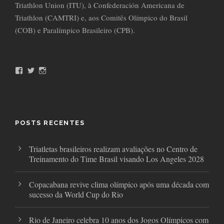
Triathlon Union (ITU), à Confederación Americana de
Triathlon (CAMTRI) e, aos Comitês Olímpico do Brasil
(COB) e Paralímpico Brasileiro (CPB).
F
T
I
a
w
n
c
i
s
e
t
t
b
t
a
o
e
g
o
r
r
POSTS RECENTES
k
a
m
Triatletas brasileiros realizam avaliações no Centro de
Treinamento do Time Brasil visando Los Angeles 2028
Copacabana revive clima olímpico após uma década com
sucesso da World Cup do Rio
Rio de Janeiro celebra 10 anos dos Jogos Olímpicos com