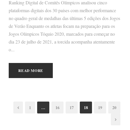
Ranking Digital de Comitês Olímpicos analisou cinco
plataformas digitais dos 30 países com melhor performance
no quadro geral de medalhas das últimas 5 edições dos Jogos
de Verão Enquanto os atletas focam na preparação para os
Jogos Olímpicos Tóquio 2020, marcados para começar no
dia 23 de julho de 2021, a torcida acompanha atentamente
o...
READ MORE
1
…
16
17
18
19
20