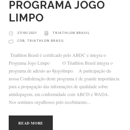
PROGRAMA JOGO
LIMPO
27/05/2021
TRIATHLON BRASIL
COB
,
TRIATHLON BRASIL
Triathlon Brasil é certificado pelo ABDC e integra o
Programa Jogo Limpo⠀⠀ ⠀ O Triathlon Brasil integra o
programa de adesão ao #jogolimpo.⠀ A participação da
nossa Confederação deste programa é de grande importância
para a propagação das informações de qualidade sobre
antidopagem, em conformidade com ABCD e WADA.⠀ ⠀
Nos sentimos orgulhosos pelo recebimento...
READ MORE