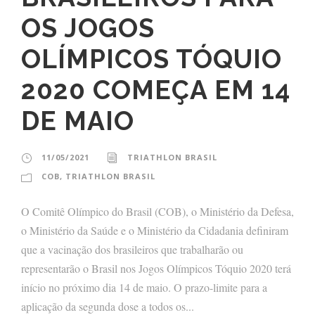
OS JOGOS
OLÍMPICOS TÓQUIO
2020 COMEÇA EM 14
DE MAIO
11/05/2021
TRIATHLON BRASIL
COB
,
TRIATHLON BRASIL
O Comitê Olímpico do Brasil (COB), o Ministério da Defesa,
o Ministério da Saúde e o Ministério da Cidadania definiram
que a vacinação dos brasileiros que trabalharão ou
representarão o Brasil nos Jogos Olímpicos Tóquio 2020 terá
início no próximo dia 14 de maio. O prazo-limite para a
aplicação da segunda dose a todos os...