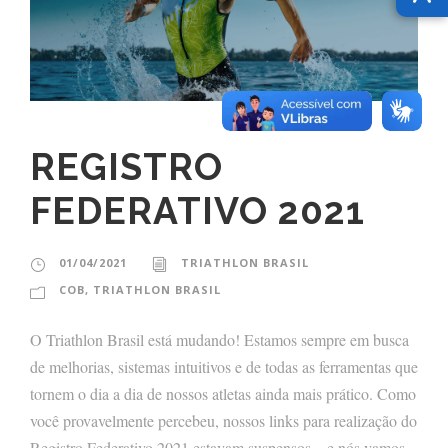
REGISTRO
FEDERATIVO 2021
01/04/2021
TRIATHLON BRASIL
COB
,
TRIATHLON BRASIL
O Triathlon Brasil está mudando! Estamos sempre em busca
de melhorias, sistemas intuitivos e de todas as ferramentas que
tornem o dia a dia de nossos atletas ainda mais prático. Como
você provavelmente percebeu, nossos links para realização do
Registro Federativo 2021 estavam suspensos – e nós vamos