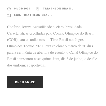
04/06/2021
TRIATHLON BRASIL
COB
,
TRIATHLON BRASIL
Conforto, leveza, versatilidade e, claro, brasilidade.
Características escolhidas pelo Comitê Olímpico do Brasil
(COB) para os uniformes do Time Brasil nos Jogos
Olímpicos Tóquio 2020. Para celebrar o marco de 50 dias
para a cerimônia de abertura do evento, o Canal Olímpico do
Brasil apresentou nesta quinta-feira, dia 3 de junho, o desfile
dos uniformes esportivos...
READ MORE