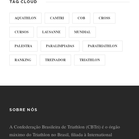
TAG CLOUD
AQUATHLON
CAMTRI
COB
CROSS
CURSOS
LAUSANNE
MUNDIAL
PALESTRA
PARALIMPIADAS
PARATRIATHLON
RANKING
TREINADOR
TRIATHLON
SOBRE NÓS
A Confederação Brasileira de Triathlon (CBTri) é o órgão
máximo do Triathlon no Brasil, filiada à International