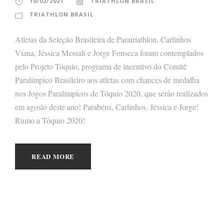
10/02/2021
TRIATHLON BRASIL
TRIATHLON BRASIL
Atletas da Seleção Brasileira de Paratriathlon, Carlinhos
Viana, Jéssica Messali e Jorge Fonseca foram contemplados
pelo Projeto Tóquio, programa de incentivo do Comitê
Paralímpico Brasileiro aos atletas com chances de medalha
nos Jogos Paralímpicos de Tóquio 2020, que serão realizados
em agosto deste ano! Parabéns, Carlinhos, Jéssica e Jorge!
Rumo a Tóquio 2020!
READ MORE