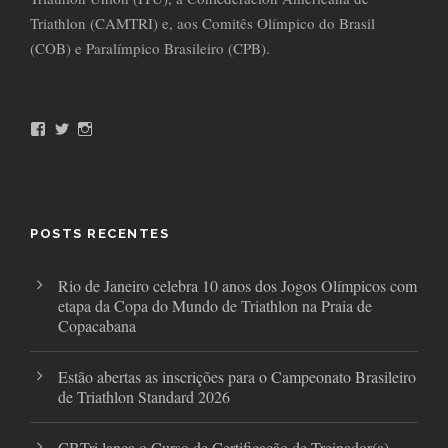
Triathlon (CAMTRI) e, aos Comitês Olímpico do Brasil
(COB) e Paralímpico Brasileiro (CPB).
F
T
I
a
w
n
c
i
s
e
t
t
b
t
a
o
e
g
o
r
r
POSTS RECENTES
k
a
m
Rio de Janeiro celebra 10 anos dos Jogos Olímpicos com
etapa da Copa do Mundo de Triathlon na Praia de
Copacabana
Estão abertas as inscrições para o Campeonato Brasileiro
de Triathlon Standard 2026
CBTri lança o Curso de Certificação de Treinador(a)