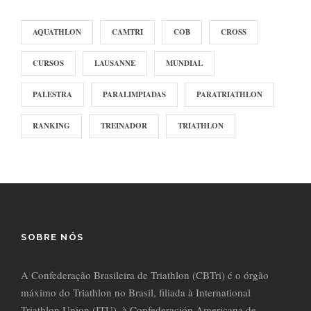
AQUATHLON
CAMTRI
COB
CROSS
CURSOS
LAUSANNE
MUNDIAL
PALESTRA
PARALIMPIADAS
PARATRIATHLON
RANKING
TREINADOR
TRIATHLON
SOBRE NÓS
A Confederação Brasileira de Triathlon (CBTri) é o órgão
máximo do Triathlon no Brasil, filiada à International
Triathlon Union (ITU), à Confederación Americana de