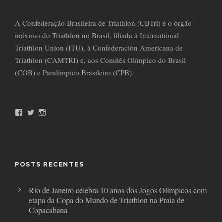
A Confederação Brasileira de Triathlon (CBTri) é o órgão
máximo do Triathlon no Brasil, filiada à International
Triathlon Union (ITU), à Confederación Americana de
Triathlon (CAMTRI) e, aos Comitês Olímpico do Brasil
(COB) e Paralímpico Brasileiro (CPB).
F
T
I
a
w
n
c
i
s
e
t
t
b
t
a
o
e
g
o
r
r
POSTS RECENTES
k
a
m
Rio de Janeiro celebra 10 anos dos Jogos Olímpicos com
etapa da Copa do Mundo de Triathlon na Praia de
Copacabana