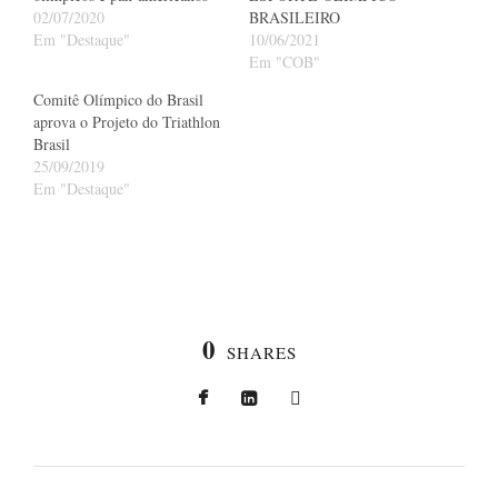
02/07/2020
BRASILEIRO
Em "Destaque"
10/06/2021
Em "COB"
Comitê Olímpico do Brasil
aprova o Projeto do Triathlon
Brasil
25/09/2019
Em "Destaque"
0
SHARES