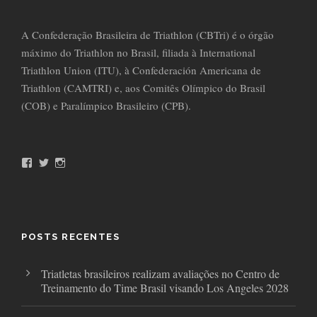
A Confederação Brasileira de Triathlon (CBTri) é o órgão
máximo do Triathlon no Brasil, filiada à International
Triathlon Union (ITU), à Confederación Americana de
Triathlon (CAMTRI) e, aos Comitês Olímpico do Brasil
(COB) e Paralímpico Brasileiro (CPB).
F
T
I
a
w
n
c
i
s
e
t
t
b
t
a
o
e
g
o
r
r
POSTS RECENTES
k
a
m
Triatletas brasileiros realizam avaliações no Centro de
Treinamento do Time Brasil visando Los Angeles 2028