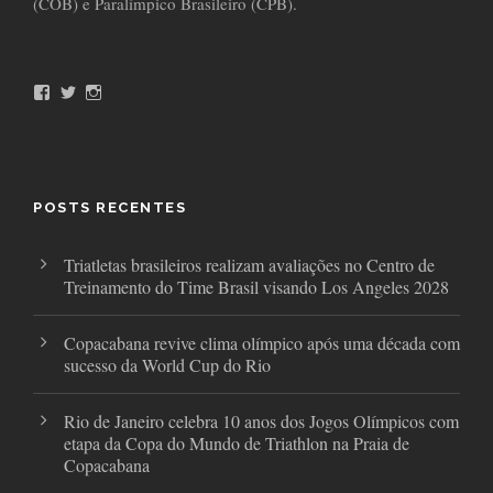
(COB) e Paralímpico Brasileiro (CPB).
F
T
I
a
w
n
c
i
s
e
t
t
b
t
a
o
e
g
o
r
r
POSTS RECENTES
k
a
m
Triatletas brasileiros realizam avaliações no Centro de
Treinamento do Time Brasil visando Los Angeles 2028
Copacabana revive clima olímpico após uma década com
sucesso da World Cup do Rio
Rio de Janeiro celebra 10 anos dos Jogos Olímpicos com
etapa da Copa do Mundo de Triathlon na Praia de
Copacabana