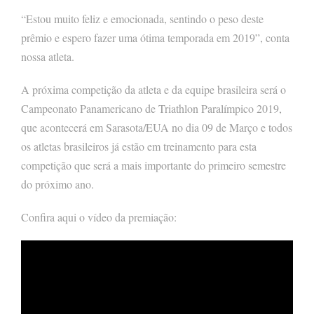
“Estou muito feliz e emocionada, sentindo o peso deste
prêmio e espero fazer uma ótima temporada em 2019”, conta
nossa atleta.
A próxima competição da atleta e da equipe brasileira será o
Campeonato Panamericano de Triathlon Paralímpico 2019,
que acontecerá em Sarasota/EUA no dia 09 de Março e todos
os atletas brasileiros já estão em treinamento para esta
competição que será a mais importante do primeiro semestre
do próximo ano.
Confira aqui o vídeo da premiação: