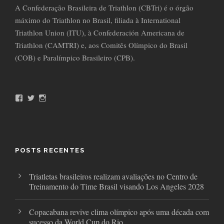
A Confederação Brasileira de Triathlon (CBTri) é o órgão
máximo do Triathlon no Brasil, filiada à International
Triathlon Union (ITU), à Confederación Americana de
Triathlon (CAMTRI) e, aos Comitês Olímpico do Brasil
(COB) e Paralímpico Brasileiro (CPB).
F
T
I
a
w
n
c
i
s
e
t
t
b
t
a
o
e
g
o
r
r
POSTS RECENTES
k
a
m
Triatletas brasileiros realizam avaliações no Centro de
Treinamento do Time Brasil visando Los Angeles 2028
Copacabana revive clima olímpico após uma década com
sucesso da World Cup do Rio