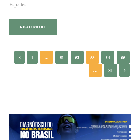
Esportes...
READ MORE
1
…
51
52
53
54
55
…
81