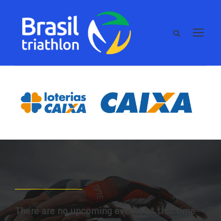
There are no upcoming events at this time