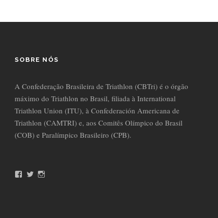
SOBRE NÓS
A Confederação Brasileira de Triathlon (CBTri) é o órgão
máximo do Triathlon no Brasil, filiada à International
Triathlon Union (ITU), à Confederación Americana de
Triathlon (CAMTRI) e, aos Comitês Olímpico do Brasil
(COB) e Paralímpico Brasileiro (CPB).
F
T
I
a
w
n
c
i
s
e
t
t
b
t
a
o
e
g